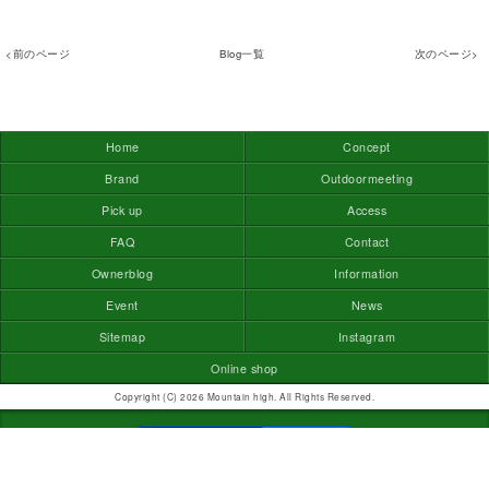
<前のページ
Blog一覧
次のページ>
Home
Concept
Brand
Outdoormeeting
Pick up
Access
FAQ
Contact
Ownerblog
Information
Event
News
Sitemap
Instagram
Online shop
Copyright (C) 2026 Mountain high. All Rights Reserved.
モバイル
PC