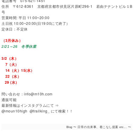
電話番号 075-621-1451
住所 〒612-8361 京都府京都市伏見区片原町296-1 若由テナントビル１B
号
営業時間: 平日 11:00~20:00
土日祝 10:00~20:00(日19:00にて終了）
定休日：不定休
（3月休み）
2/21～26 冬季休業
3/2（木）
7（火）
14（火）15(水）
22（水）
29 (水）
問い合わせ：info@m10h.com
通販可能
最新情報はインスタグラムにて ⇒
@moun10high @trailking_ にて検索！！
Blog 〜 日常の出来事、着こなし提案 etc... 〜