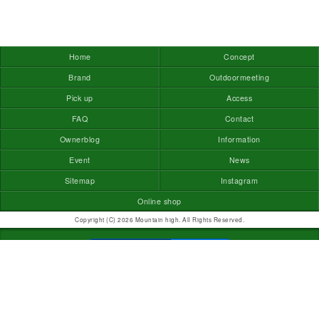
Home
Concept
Brand
Outdoormeeting
Pick up
Access
FAQ
Contact
Ownerblog
Information
Event
News
Sitemap
Instagram
Online shop
Copyright (C) 2026 Mountain high. All Rights Reserved.
モバイル
PC