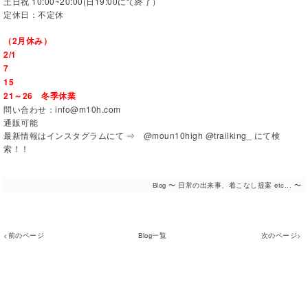
土日祝 10:00~20:00(日19:00にて終了）
定休日：不定休
（2月休み）
2/1
7
15
21～26 冬季休業
問い合わせ：info@m10h.com
通販可能
最新情報はインスタグラムにて ⇒ @moun10high @trailking_ にて検
索！！
Blog 〜 日常の出来事、着こなし提案 etc... 〜
<前のページ
Blog一覧
次のページ>