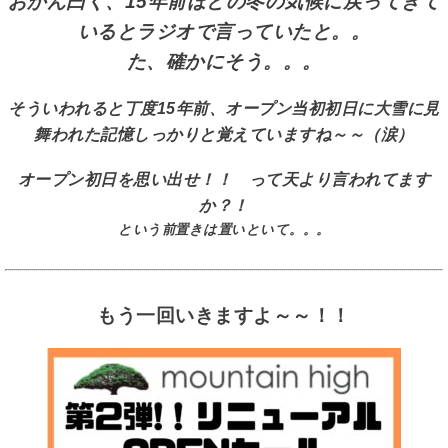
おかん曰く、
15年前ほどの冬の気候に戻ってきて
いるとラジオで言っていたと。。
た、確かにそう。。。
そういわれると丁度15年前、オープン当初初日に大雪に見
舞われた記憶しっかりと覚えていますね～～（涙）
オープン初日を思い出せ！！ って天より言われてます
か？！
という前置きは置いといて。。。
もう一回いきますよ～～！！