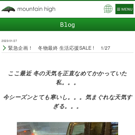
Pow
ered
Blog
by
2023/01/27
緊急企画！ 冬物最終 生活応援SALE ! 1/27
ここ最近 冬の天気を正直なめてかかっていた
私。。。
今シーズンとても寒いし。。。気まぐれな天気す
ぎる。。。