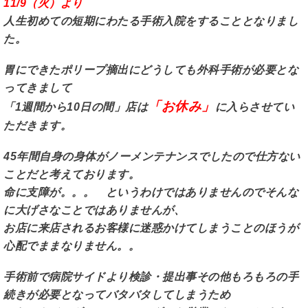
11/9（火）より
人生初めての短期にわたる手術入院をすることとなりまし
た。
胃にできたポリープ摘出にどうしても外科手術が必要とな
ってきまして
「お休み」
「1週間から10日の間」店は
に入らさせてい
ただきます。
45年間自身の身体がノーメンテナンスでしたので仕方ない
ことだと考えております。
命に支障が。。。 というわけではありませんのでそんな
に大げさなことではありませんが、
お店に来店されるお客様に迷惑かけてしまうことのほうが
心配でままなりません。。
手術前で病院サイドより検診・提出事その他もろもろの手
続きが必要となってバタバタしてしまうため