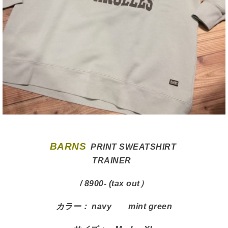
BARNS
PRINT SWEATSHIRT
TRAINER
/ 8900- (tax out）
カラー： navy mint green