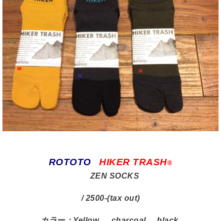
ROTOTO
HIKER TRASH
®
ZEN SOCKS
/ 2500-(tax out)
カラー：Yellow charcoal black