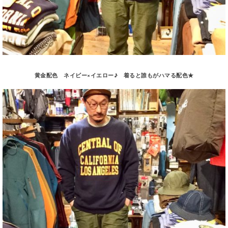
黄金配色 ネイビー×イエロー♪ 着ると誰もがハマる配色★