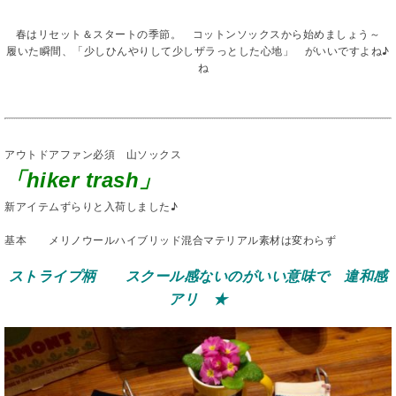
春はリセット＆スタートの季節。 コットンソックスから始めましょう～
履いた瞬間、「少しひんやりして少しザラっとした心地」 がいいですよね♪
ね
アウトドアファン必須 山ソックス
「hiker trash」
新アイテムずらりと入荷しました♪
基本 メリノウールハイブリッド混合マテリアル素材は変わらず
ストライプ柄 スクール感ないのがいい意味で 違和感
アリ ★