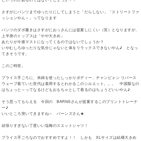
さすがにパンツまでゆったりにしてしまうと「だらしない」「ストリートファ
ッションやん～」ってなります
パンツのダボ履きはさすがにおっさんには提案しにくい（笑）となりますが、
上半身のトップスは「やや大きめ」
あたりが今後マストになってくるのではないでしょうか？
いやむしろゆったりな気分じゃないと体をリラックスできないやん♪ となっ
てきそうです。
このご時世。
プライス手ごろに、米綿を使ったしっかりボディー、チャンピォン リバース
ウェーブ着ていた世代は着用するとわかるこのシルエット。。。 中国製なの
はちょっと～ってなるけどもおもちゃとして着るのはちょうどいいやん♪
そう思ってもらえる 今回の BARNSさんが提案するこのプリントトレーナ
ー♪
いいところ突いてきますね～ バーンズさん★
頑張りすぎない丁度いい塩梅のスエットシャツ！
プライス手ごろなのでおすすめですよ！！ しかも XLサイズは結構大きめ