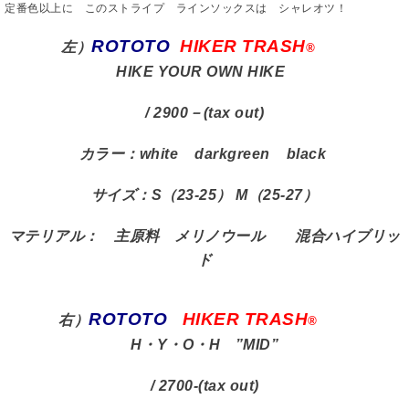
定番色以上に このストライプ ラインソックスは シャレオツ！
ROTOTO
HIKER TRASH
左）
®
HIKE YOUR OWN HIKE
/ 2900－(tax out)
カラー：white darkgreen black
サイズ：S（23-25） M（25-27）
マテリアル： 主原料 メリノウール 混合ハイブリッ
ド
ROTOTO
HIKER TRASH
右）
®
H・Y・O・H ”MID”
/ 2700-(tax out)