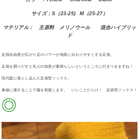
サイズ：S（23-25) M（25-27）
マテリアル： 主原料 メリノウール 混合ハイブリッ
ド
足指自由度が広がり足のパワーが地面に伝わりやすくする足袋。
足袋を調べだすと先人の知恵が素晴らしいというところに行きつきますね！
現代版に落とし込んだ足袋型ソックス。
鼻緒に接することで脳を刺激します。 いいことだらけ！ 足袋型ソックス！
◎