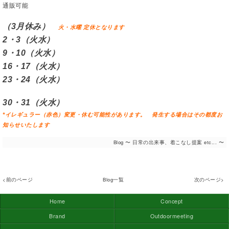
通販可能
（3月休み）
火・水曜 定休となります
2・3（火水）
9・10（火水）
16・17（火水
）
23・24（火水）
30・31（火水）
*イレギュラー（赤色）変更・休む可能性があります。 発生する場合はその都度お
知らせいたします
Blog 〜 日常の出来事、着こなし提案 etc... 〜
<前のページ
Blog一覧
次のページ>
Home
Concept
Brand
Outdoormeeting