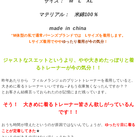
サイズ： M L XL
マテリアル： 米綿100％
made in china
*M体型の私で通常バーンズブランドでは Lサイズを着用します。
Lサイズ着用でやや
ゆったり着用が今の気分
！
ジャストなスエットというより、やや大きめたっぽりと着
るトレーナーが今の気分！！
昨年あたりから フィルメランジェのプリントトレーナーを着用していると,
大きめに着るトレーナー いいですね～♪もう在庫無くなったんですか？？
とお客さん結構言っておられたのが記憶にまだ残っています。
そう！ 大きめに着るトレーナー皆さん欲しがっているん
です！！
おうち時間が増えたというのが原因ではないんでしょうが、
ゆったり目に着る
ことが定着してきた
★
というのがあるのではないでしょうか？？